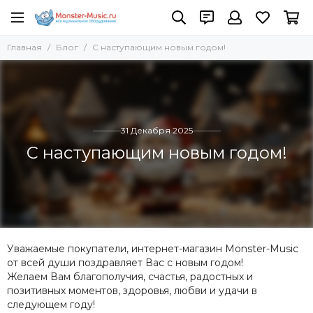
Главная
Блог
С наступающим новым годом!
31 Декабря 2025
С наступающим новым годом!
Уважаемые покупатели, интернет-магазин Monster-Music
от всей души поздравляет Вас с новым годом!
Желаем Вам благополучия, счастья, радостных и
позитивных моментов, здоровья, любви и удачи в
следующем году!