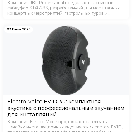
Компания JBL Professional предлагает пассивный
сабвуфер STX828S, разработанный для масштабных
концертных мероприятий, гастрольных туров и
стационарных инсталляций. Модель ориентирована
на профессиональные прокатные компании, концерт…
03 Июля 2026
Electro-Voice EVID 3.2: компактная
акустика с профессиональным звучанием
для инсталляций
Компания Electro-Voice продолжает развивать
линейку инсталляционных акустических систем EVID,