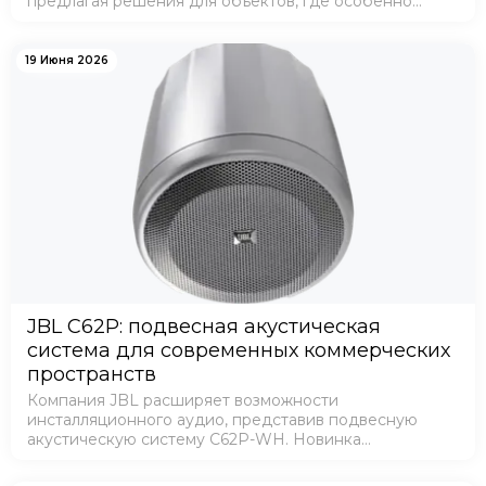
предлагая решения для объектов, где особенно
важны высокое качество звучания, компактные
размеры и эстетичный внешний вид. Модель EVID
3.2…
19 Июня 2026
JBL C62P: подвесная акустическая
система для современных коммерческих
пространств
Компания JBL расширяет возможности
инсталляционного аудио, представив подвесную
акустическую систему C62P-WH. Новинка
разработана для объектов, где требуется
качественное фоновое и речевое озвучивание при