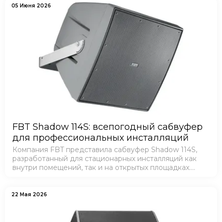
минимальном визуальном возд…
05 Июня 2026
FBT Shadow 114S: всепогодный сабвуфер
для профессиональных инсталляций
Компания FBT представила сабвуфер Shadow 114S,
разработанный для стационарных инсталляций как
внутри помещений, так и на открытых площадках.
Новинка ориентирована на объекты, где требуется
надежное воспроизведение низких частот в сл…
22 Мая 2026