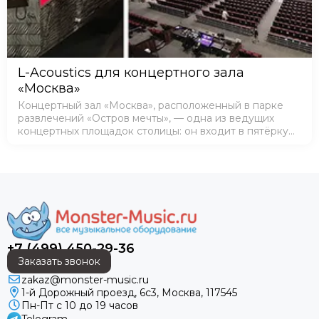
L-Acoustics для концертного зала
«Москва»
Концертный зал «Москва», расположенный в парке
развлечений «Остров мечты», — одна из ведущих
концертных площадок столицы: он входит в пятёрку
самых вместительных пространств Москвы. На сцене
зала выступ…
+7 (499) 450-29-36
Заказать звонок
zakaz@monster-music.ru
1-й Дорожный проезд, 6с3, Москва, 117545
Пн-Пт с 10 до 19 часов