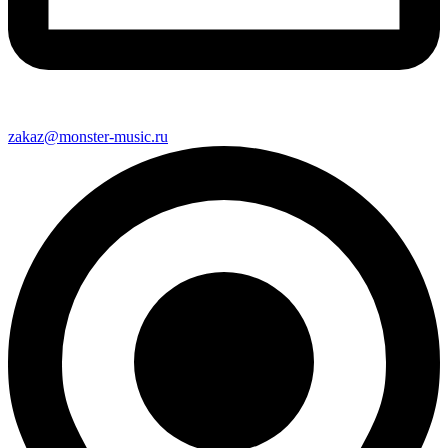
zakaz@monster-music.ru