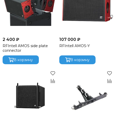
Audiorus
Audiophony
Avolites
Ayrton
Behringer
Beyerdynamic
2 400 ₽
107 000 ₽
Bristage
RFIntell AMOS side plate
RFIntell AMOS-Y
Chamsys
connector
CHAUVET
В корзину
В корзину
Clay Paky
CODE
Color Imagination
Coreat
Cordial
CRCBOX
Cree Led
Crown
CVGAUDIO