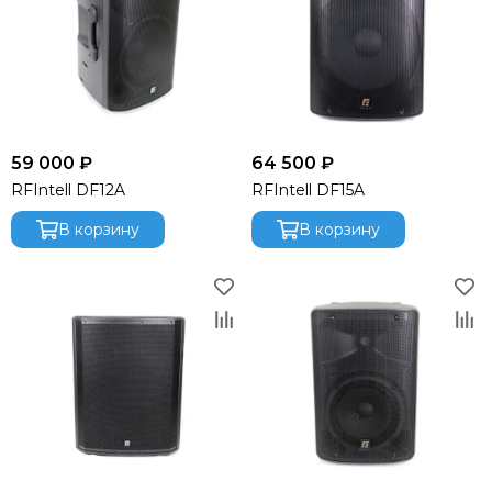
Light Sky
Light Union
Lift Craft
Look Solutions
Lumien
MACKIE
59 000 ₽
64 500 ₽
Magmatic FX
RFIntell DF12A
RFIntell DF15A
Martin
В корзину
В корзину
Midas
MiPro
NEXO
Neutrik
Neumann
OnStage
Obsidian
Pioneer
Philips
PowerSoft