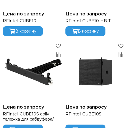
DAS AUDIO
dB Technologies
Цена по запросу
Цена по запросу
DBX
RFIntell CUBE10
RFIntell CUBE10-HB-T
DIALighting
DieHard
В корзину
В корзину
DiGiCo
DS Proaudio
DJ POWER
Dynacord
ECO
Eighteen Sound
Evolution
ELECTRO-VOICE
Exell
FBT
FBW
Цена по запросу
Цена по запросу
FOCUSRITE
RFIntell CUBE10S dolly
RFIntell CUBE10S
Fonestar
тележка для сабвуфера/
FINE ART
массива