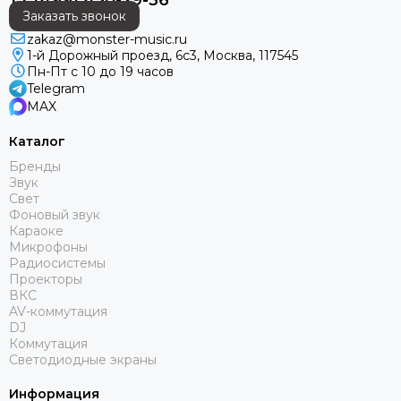
+7 (499) 450-29-36
Заказать звонок
zakaz@monster-music.ru
1-й Дорожный проезд, 6с3, Москва, 117545
Пн-Пт с 10 до 19 часов
Telegram
MAX
Каталог
Бренды
Звук
Свет
Фоновый звук
Караоке
Микрофоны
Радиосистемы
Проекторы
ВКС
AV-коммутация
DJ
Коммутация
Светодиодные экраны
Информация