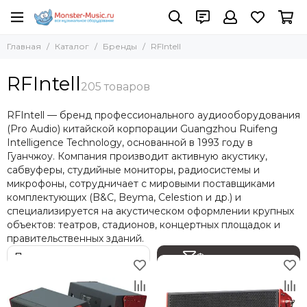
Бренды
Главная
Каталог
Бренды
RFIntell
Все товары
Adam Hall
RFIntell
AST
Absen
RFIntell — бренд профессионального аудиооборудования
ACME
(Pro Audio) китайской корпорации Guangzhou Ruifeng
AKAI Pro
Intelligence Technology, основанной в 1993 году в
AKG
Гуанчжоу. Компания производит активную акустику,
сабвуферы, студийные мониторы, радиосистемы и
Allen Heath
микрофоны, сотрудничает с мировыми поставщиками
Amate Audio
комплектующих (B&C, Beyma, Celestion и др.) и
Amphenol
специализируется на акустическом оформлении крупных
Anzhee
объектов: театров, стадионов, концертных площадок и
ANTARI
правительственных зданий.
ARENA
Фильтр товаров
ASTERA
Audac
Audiocenter