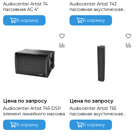
DAS AUDIO
Audiocenter Artist T4
Audiocenter Artist T43
dB Technologies
пассивная АС 4"
пассивная акустическая
колонна
DBX
В корзину
В корзину
DIALighting
DieHard
DiGiCo
DS Proaudio
DJ POWER
Dynacord
ECO
Eighteen Sound
Evolution
ELECTRO-VOICE
Exell
Цена по запросу
Цена по запросу
FBT
Audiocenter Artist T45-DSP
Audiocenter Artist T65
FBW
элемент линейного массива
пассивная акустическая
FOCUSRITE
колонна
Fonestar
В корзину
В корзину
FINE ART