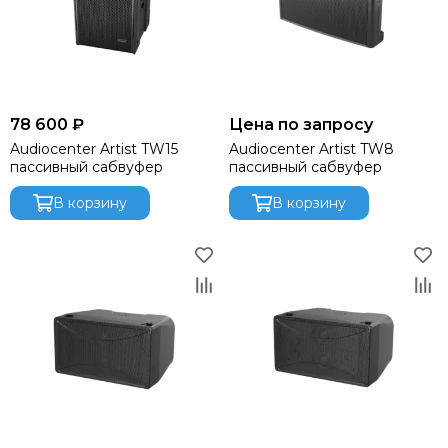
Light Sky
Light Union
Lift Craft
Look Solutions
Lumien
78 600 ₽
Цена по запросу
MACKIE
Audiocenter Artist TW15
Audiocenter Artist TW8
Magmatic FX
пассивный сабвуфер
пассивный сабвуфер
Martin
В корзину
В корзину
Midas
MiPro
NEXO
Neutrik
Neumann
OnStage
Obsidian
Pioneer
Philips
PowerSoft