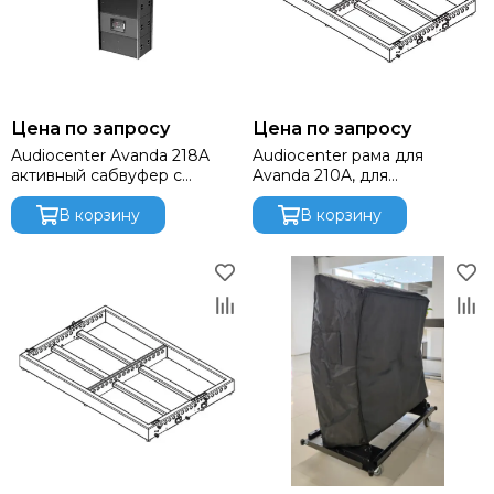
Цена по запросу
Цена по запросу
Audiocenter Avanda 218A
Audiocenter рама для
активный сабвуфер с
Avanda 210A, для
опциональной системой
подвешивания и напольной
подвеса, динамики Beyma 2
В корзину
установки массива.
В корзину
х 18