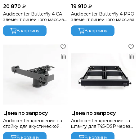
Presonus
20 870 ₽
19 910 ₽
Proel
Audiocenter Butterfly 4 CA
Audiocenter Butterfly 4 PRO
PROLYTE
элемент линейного массива
элемент линейного массива
QSC
4"
QUIK LOK
В корзину
В корзину
RCF
RFIntell
ROBE
Rockdale
ROCKET
Roland
Seetronic
SENNHEISER
Show
Showven
Shure
Цена по запросу
Цена по запросу
SILVER STAR
Audiocenter крепление на
Audiocenter крепление на
стойку для акустической
штангу для T45-DSP через
SMOKE FACTORY
системы Butterfly
раму 08-004-000155
Solton
В корзину
В корзину