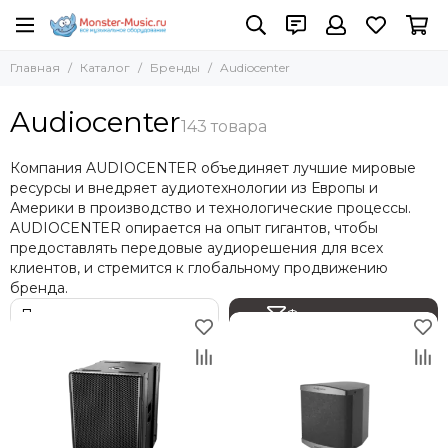
Бренды
Главная
Каталог
Бренды
Audiocenter
Все товары
Adam Hall
Audiocenter
AST
Absen
Компания AUDIOCENTER объединяет лучшие мировые
ACME
ресурсы и внедряет аудиотехнологии из Европы и
AKAI Pro
Америки в производство и технологические процессы.
AKG
AUDIOCENTER опирается на опыт гигантов, чтобы
предоставлять передовые аудиорешения для всех
Allen Heath
клиентов, и стремится к глобальному продвижению
Amate Audio
бренда.
Amphenol
Фильтр товаров
Anzhee
ANTARI
ARENA
ASTERA
Audac
Audiocenter