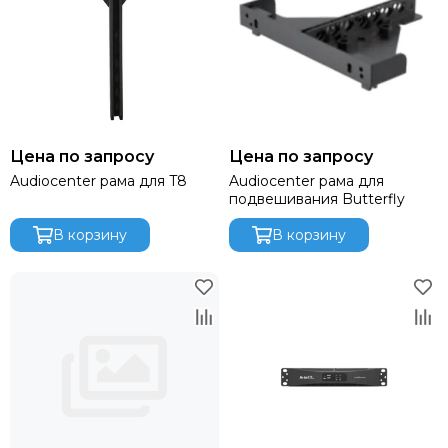
Русскиий туман
Яrilo
NEVOD
DSPPA
FDB Audio
Wyrestorm
Цена по запросу
Цена по запросу
RODE
Audiocenter рама для T8
Audiocenter рама для
DPA
подвешивания Butterfly
Genelec
Canare
В корзину
В корзину
Ultimate Support
Montarbo