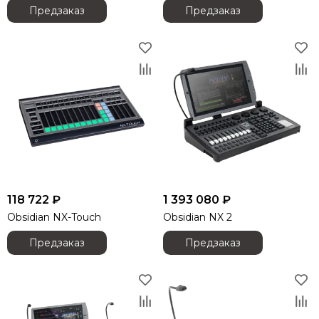
DAS AUDIO
Предзаказ
Предзаказ
dB Technologies
DBX
DIALighting
DieHard
DiGiCo
DS Proaudio
DJ POWER
Dynacord
ECO
Eighteen Sound
Evolution
118 722 ₽
1 393 080 ₽
ELECTRO-VOICE
Obsidian NX-Touch
Obsidian NX 2
Exell
FBT
Предзаказ
Предзаказ
FBW
FOCUSRITE
Fonestar
FINE ART