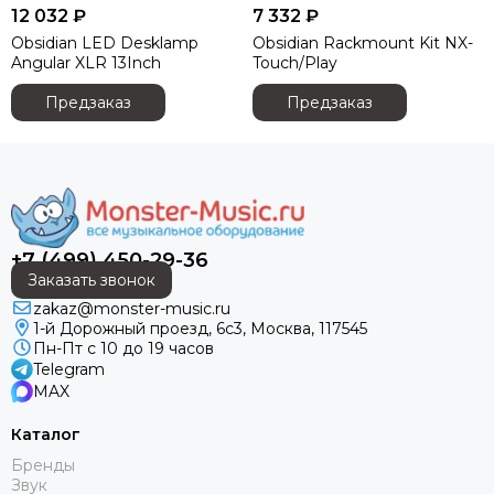
12 032 ₽
7 332 ₽
Русскиий туман
Obsidian LED Desklamp
Obsidian Rackmount Kit NX-
Яrilo
Angular XLR 13Inch
Touch/Play
NEVOD
DSPPA
Предзаказ
Предзаказ
FDB Audio
Wyrestorm
RODE
DPA
Genelec
+7 (499) 450-29-36
Canare
Заказать звонок
Ultimate Support
zakaz@monster-music.ru
Montarbo
1-й Дорожный проезд, 6с3, Москва, 117545
Пн-Пт с 10 до 19 часов
Telegram
MAX
Каталог
Бренды
Звук