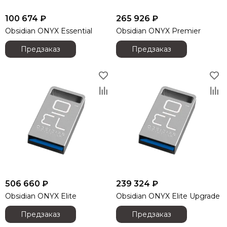
Light Sky
100 674 ₽
265 926 ₽
Light Union
Obsidian ONYX Essential
Obsidian ONYX Premier
Lift Craft
Look Solutions
Предзаказ
Предзаказ
Lumien
MACKIE
Magmatic FX
Martin
Midas
MiPro
NEXO
Neutrik
Neumann
OnStage
Obsidian
506 660 ₽
239 324 ₽
Pioneer
Obsidian ONYX Elite
Obsidian ONYX Elite Upgrade
Philips
Предзаказ
Предзаказ
PowerSoft