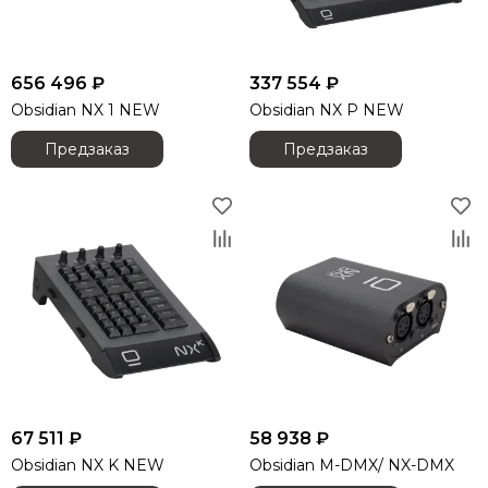
Audiorus
Audiophony
Avolites
656 496 ₽
337 554 ₽
Ayrton
Obsidian NX 1 NEW
Obsidian NX P NEW
Behringer
Предзаказ
Предзаказ
Beyerdynamic
Bristage
Chamsys
CHAUVET
Clay Paky
CODE
Color Imagination
Coreat
Cordial
CRCBOX
Cree Led
67 511 ₽
Crown
58 938 ₽
CVGAUDIO
Obsidian NX K NEW
Obsidian M-DMX/ NX-DMX