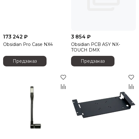
SoundCraft
STAGE4
StageLighting
Studiomaster
SYNQ AUDIO
173 242 ₽
3 854 ₽
S-Track
Obsidian Pro Case NX4
Obsidian PCB ASY NX-
TASCAM
TOUCH DMX
TC electronic
Предзаказ
Предзаказ
Televic
Tempo
TESIRA (Biamp)
Turbosound
Van den Hul
Vivitek
VOLTA
Yamaha
YESTECH
YODN
Atom Akustik