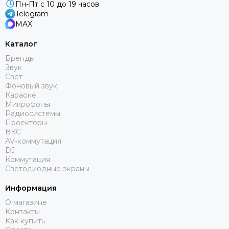
Пн-Пт с 10 до 19 часов
Funktion-One
Telegram
Gator
MAX
Global Effects
HK Audio
Каталог
I LIGHTING
Бренды
INTREND
Звук
Свет
Invotone
Фоновый звук
Involight
Караоке
JBL
Микрофоны
Радиосистемы
K&M
Проекторы
KAWAI
ВКС
KRAMER
AV-коммутация
DJ
Kauber
Коммутация
L Acoustics
Светодиодные экраны
Lab Gruppen
Информация
Le Mark
Lexicon
О магазине
Контакты
LightСraft
Как купить
Lightlink