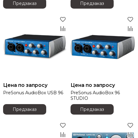
Предзаказ
Предзаказ
Audiorus
Audiophony
Avolites
Ayrton
Behringer
Beyerdynamic
Bristage
Chamsys
CHAUVET
Clay Paky
CODE
Цена по запросу
Цена по запросу
Color Imagination
PreSonus AudioBox USB 96
PreSonus AudioBox 96
Coreat
STUDIO
Cordial
CRCBOX
Предзаказ
Предзаказ
Cree Led
Crown
CVGAUDIO