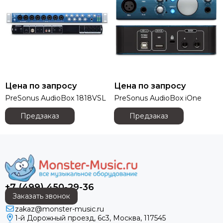
DAS AUDIO
dB Technologies
DBX
DIALighting
DieHard
DiGiCo
DS Proaudio
DJ POWER
Цена по запросу
Цена по запросу
Dynacord
PreSonus AudioBox 1818VSL
PreSonus AudioBox iOne
ECO
Предзаказ
Предзаказ
Eighteen Sound
Evolution
ELECTRO-VOICE
Exell
FBT
FBW
+7 (499) 450-29-36
FOCUSRITE
Заказать звонок
Fonestar
zakaz@monster-music.ru
FINE ART
1-й Дорожный проезд, 6с3, Москва, 117545