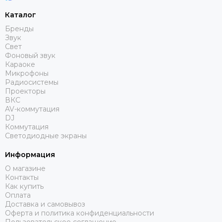
Audiorus
Каталог
Audiophony
Бренды
Avolites
Звук
Ayrton
Свет
Фоновый звук
Behringer
Караоке
Beyerdynamic
Микрофоны
Bristage
Радиосистемы
Проекторы
Chamsys
ВКС
CHAUVET
AV-коммутация
Clay Paky
DJ
Коммутация
CODE
Светодиодные экраны
Color Imagination
Coreat
Информация
Cordial
О магазине
CRCBOX
Контакты
Как купить
Cree Led
Оплата
Crown
Доставка и самовывоз
CVGAUDIO
Оферта и политика конфиденциальности