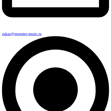
zakaz@monster-music.ru