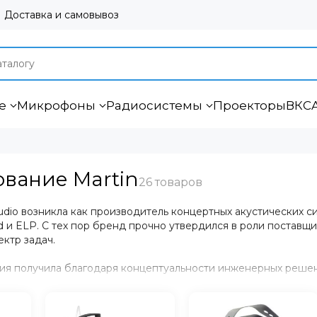
Доставка и самовывоз
е
Микрофоны
Радиосистемы
Проекторы
ВКС
вание Martin
udio возникла как производитель концертных акустических с
oyd и ELP. С тех пор бренд прочно утвердился в роли постав
ктр задач.
ия получила благодаря концептуальности инженерных решен
кции. Миссия Martin Audio — донести превосходный звук до
енно новый уровень.