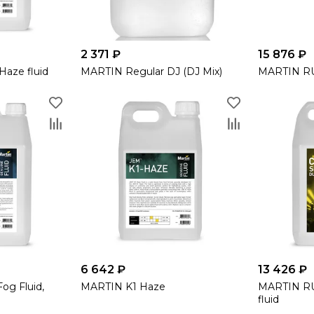
2 371 ₽
15 876 ₽
aze fluid
MARTIN Regular DJ (DJ Mix)
MARTIN RU
6 642 ₽
13 426 ₽
g Fluid,
MARTIN K1 Haze
MARTIN RU
fluid