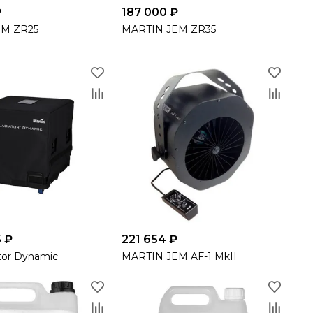
₽
187 000 ₽
EM ZR25
MARTIN JEM ZR35
5 ₽
221 654 ₽
tor Dynamic
MARTIN JEM AF-1 MkII