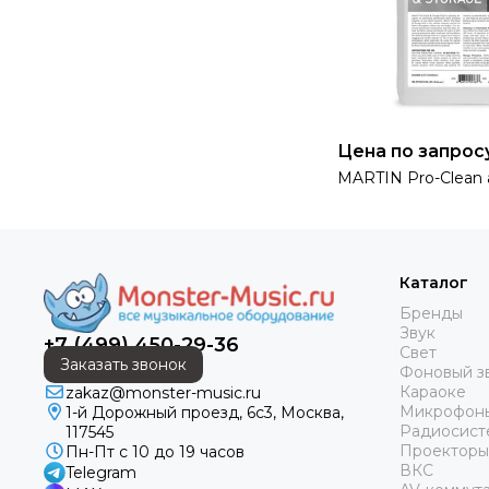
Цена по запрос
MARTIN Pro-Clean 
Каталог
Бренды
Звук
+7 (499) 450-29-36
Свет
Заказать звонок
Фоновый з
Караоке
zakaz@monster-music.ru
Микрофон
1-й Дорожный проезд, 6с3, Москва,
Радиосист
117545
Проекторы
Пн-Пт с 10 до 19 часов
ВКС
Telegram