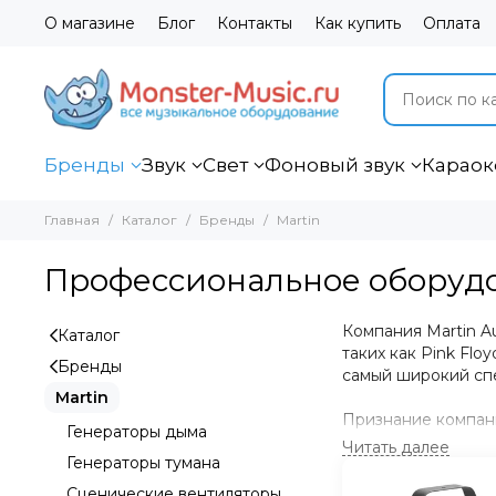
О магазине
Блог
Контакты
Как купить
Оплата
Бренды
Звук
Свет
Фоновый звук
Караок
Главная
Каталог
Бренды
Martin
Профессиональное оборудо
Компания Martin A
Каталог
таких как Pink Fl
Бренды
самый широкий спе
Martin
Признание компан
Генераторы дыма
выпускаемой проду
Генераторы тумана
систем на качеств
Сценические вентиляторы