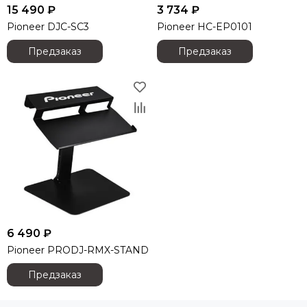
Funktion-One
15 490 ₽
3 734 ₽
Gator
Pioneer DJC-SC3
Pioneer HC-EP0101
Global Effects
Предзаказ
Предзаказ
HK Audio
I LIGHTING
INTREND
Invotone
Involight
JBL
K&M
KAWAI
KRAMER
Kauber
L Acoustics
6 490 ₽
Lab Gruppen
Pioneer PRODJ-RMX-STAND
Le Mark
Lexicon
Предзаказ
LightСraft
Lightlink