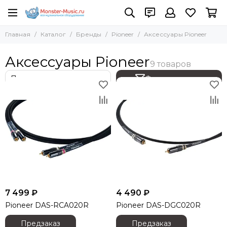
Бренды
Pioneer
Главная
Каталог
Бренды
Pioneer
Аксессуары Pioneer
Все товары
Все товары
Adam Hall
DJ Микшеры
Аксессуары Pioneer
AST
CD проигрыватели
Absen
DJ контроллеры
Фильтр товаров
ACME
Аксессуары Pioneer
AKAI Pro
Акустические системы
AKG
Кейсы Pioneer
Allen Heath
Наушники
Amate Audio
Проигрыватели винила
Amphenol
Студийные мониторы
Anzhee
Сэмплеры, эффекторы
ANTARI
Оборудование Pioneer снятое с производства
ARENA
7 499 ₽
4 490 ₽
ASTERA
Pioneer DAS-RCA020R
Pioneer DAS-DGC020R
Audac
Предзаказ
Предзаказ
Audiocenter