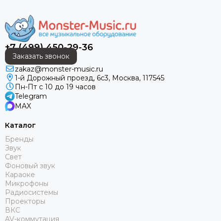
Light Sky
Light Union
Lift Craft
Look Solutions
+7 (499) 450-29-36
Lumien
Заказать звонок
MACKIE
zakaz@monster-music.ru
1-й Дорожный проезд, 6с3, Москва, 117545
Magmatic FX
Пн-Пт с 10 до 19 часов
Martin
Telegram
Midas
MAX
MiPro
Каталог
NEXO
Бренды
Neutrik
Звук
Neumann
Свет
OnStage
Фоновый звук
Караоке
Obsidian
Микрофоны
Pioneer
Радиосистемы
Philips
Проекторы
ВКС
PowerSoft
AV-коммутация