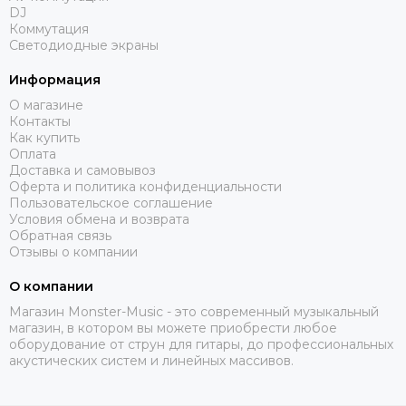
Presonus
DJ
Proel
Коммутация
Светодиодные экраны
PROLYTE
QSC
Информация
QUIK LOK
О магазине
RCF
Контакты
RFIntell
Как купить
Оплата
ROBE
Доставка и самовывоз
Rockdale
Оферта и политика конфиденциальности
ROCKET
Пользовательское соглашение
Условия обмена и возврата
Roland
Обратная связь
Seetronic
Отзывы о компании
SENNHEISER
Show
О компании
Showven
Магазин Monster-Music - это современный музыкальный
магазин, в котором вы можете приобрести любое
Shure
оборудование от струн для гитары, до профессиональных
SILVER STAR
акустических систем и линейных массивов.
SMOKE FACTORY
Solton