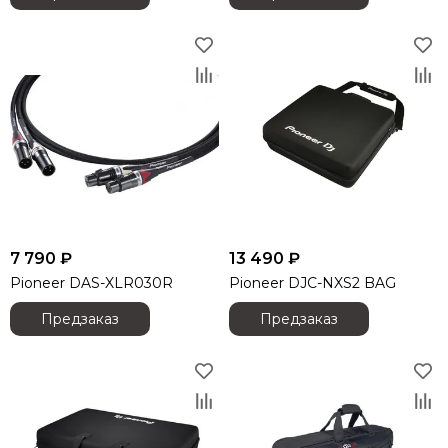
Audiorus
Audiophony
Avolites
Ayrton
Behringer
Beyerdynamic
Bristage
Chamsys
CHAUVET
Clay Paky
7 790 ₽
CODE
13 490 ₽
Color Imagination
Pioneer DAS-XLR030R
Pioneer DJC-NXS2 BAG
Coreat
Предзаказ
Предзаказ
Cordial
CRCBOX
Cree Led
Crown
CVGAUDIO