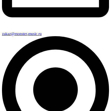
zakaz@monster-music.ru