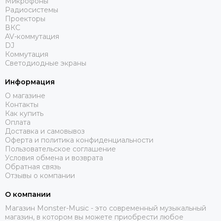
Микрофоны
DAS AUDIO
Радиосистемы
dB Technologies
Проекторы
DBX
ВКС
AV-коммутация
DIALighting
DJ
DieHard
Коммутация
DiGiCo
Светодиодные экраны
DS Proaudio
Информация
DJ POWER
О магазине
Dynacord
Контакты
ECO
Как купить
Eighteen Sound
Оплата
Доставка и самовывоз
Evolution
Оферта и политика конфиденциальности
ELECTRO-VOICE
Пользовательское соглашение
Exell
Условия обмена и возврата
Обратная связь
FBT
Отзывы о компании
FBW
FOCUSRITE
О компании
Fonestar
Магазин Monster-Music - это современный музыкальный
FINE ART
магазин, в котором вы можете приобрести любое