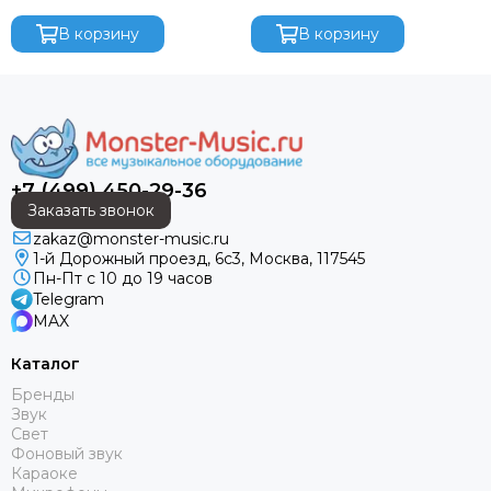
Audiorus
В корзину
В корзину
Audiophony
Avolites
Ayrton
Behringer
Beyerdynamic
Bristage
+7 (499) 450-29-36
Chamsys
Заказать звонок
CHAUVET
zakaz@monster-music.ru
Clay Paky
1-й Дорожный проезд, 6с3, Москва, 117545
Пн-Пт с 10 до 19 часов
CODE
Telegram
Color Imagination
MAX
Coreat
Cordial
Каталог
CRCBOX
Бренды
Звук
Cree Led
Свет
Crown
Фоновый звук
CVGAUDIO
Караоке