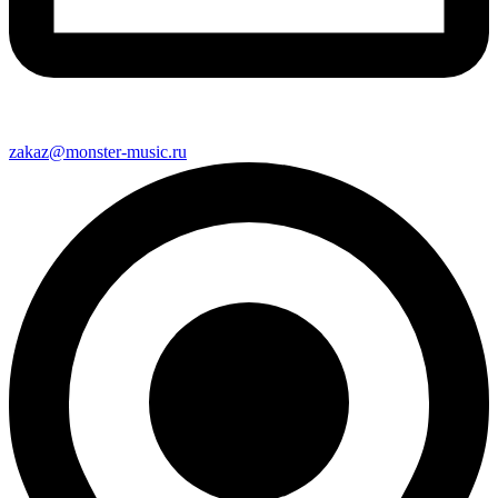
zakaz@monster-music.ru