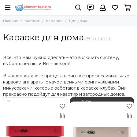
Караоке
Главная
Каталог
Караоке
Для дома
Все товары
Караоке AST
Караоке для дома
Караоке Evolution
Караоке-аппараты
Комплекты караоке
Все, что Вам нужно сделать – это включить систему,
Для дома
выбрать песню, и Вы – звезда!
Для заведений
В нашем каталоге представлены все профессиональные
Сопутствующее оборудование
караоке-аппараты, с качественными оригинальными
Для баров
минусовками, которые работают в караоке-клубах. Они
Для клубов
прекрасно подойдут для квартир и загородных домов.
Для ресторанов и кафе
Фильтр товаров
Караоке-плееры
Караоке колонки