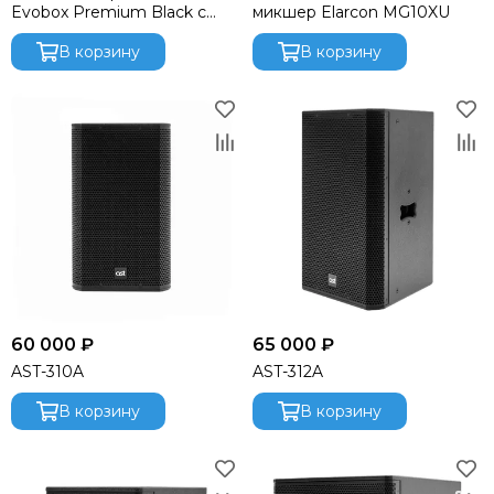
Evobox Premium Black с
микшер Elarcon MG10XU
микрофоном Evolution SE-
200D
В корзину
В корзину
60 000 ₽
65 000 ₽
AST-310A
AST-312A
В корзину
В корзину