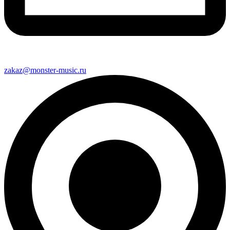
zakaz@monster-music.ru