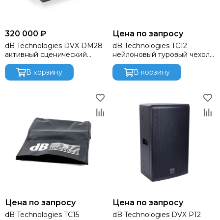
Funktion-One
Gator
Global Effects
320 000 ₽
Цена по запросу
HK Audio
dB Technologies DVX DM28
dB Technologies TC12
I LIGHTING
активный сценический
нейлоновый туровый чехол
монитор, 750 Вт, динамик 8
для DVX-12HP
INTREND
дюймов
В корзину
В корзину
Invotone
Involight
JBL
K&M
KAWAI
KRAMER
Kauber
L Acoustics
Lab Gruppen
Le Mark
Lexicon
Цена по запросу
Цена по запросу
LightСraft
dB Technologies TC15
dB Technologies DVX P12
Lightlink