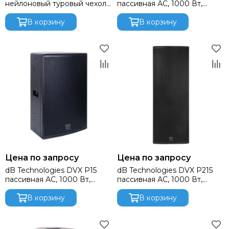
нейлоновый туровый чехол
пассивная АС, 1000 Вт,
Light Sky
для DVX-15HP
динамик 12 дюймов
Light Union
В корзину
В корзину
Lift Craft
Look Solutions
Lumien
MACKIE
Magmatic FX
Martin
Midas
MiPro
NEXO
Neutrik
Neumann
Цена по запросу
Цена по запросу
OnStage
dB Technologies DVX P15
dB Technologies DVX P215
пассивная АС, 1000 Вт,
пассивная АС, 1000 Вт,
Obsidian
динамик 15 дюймов
динамик 15 дюймов
Pioneer
В корзину
В корзину
Philips
PowerSoft