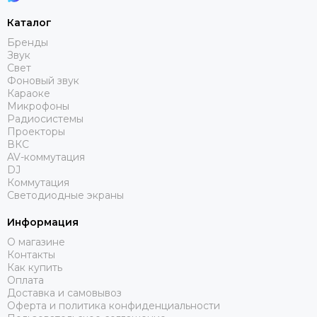
Русскиий туман
Каталог
Яrilo
Бренды
NEVOD
Звук
DSPPA
Свет
Фоновый звук
FDB Audio
Караоке
Wyrestorm
Микрофоны
RODE
Радиосистемы
Проекторы
DPA
ВКС
Genelec
AV-коммутация
Canare
DJ
Коммутация
Ultimate Support
Светодиодные экраны
Montarbo
Информация
О магазине
Контакты
Как купить
Оплата
Доставка и самовывоз
Оферта и политика конфиденциальности