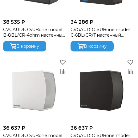
38 535 ₽
34 286 ₽
CVGAUDIO SUBone model
CVGAUDIO SUBone model
B-8BL/CR-4ohm настенный
C-6BL/CR/T настенный
сабвуфер, мощность
сабвуфер, мощность
150W(RMS) / 300W(max)
В корзину
70W/100V
В корзину
36 637 ₽
36 637 ₽
CVGAUDIO SUBone model
CVGAUDIO SUBone model