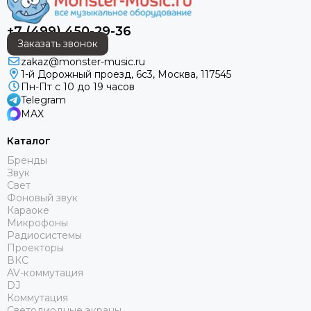
+7 (499) 450-29-36
Заказать звонок
zakaz@monster-music.ru
1-й Дорожный проезд, 6с3, Москва, 117545
Пн-Пт с 10 до 19 часов
Telegram
MAX
Каталог
Бренды
Звук
Свет
Фоновый звук
Караоке
Микрофоны
Радиосистемы
Проекторы
ВКС
AV-коммутация
DJ
Коммутация
Светодиодные экраны