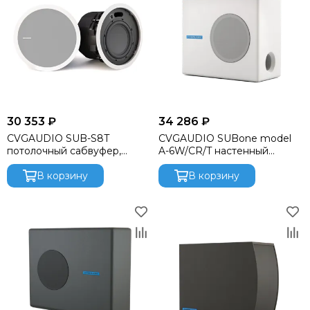
30 353 ₽
34 286 ₽
CVGAUDIO SUB-S8T
CVGAUDIO SUBone model
потолочный сабвуфер,
A-6W/CR/T настенный
мощность
сабвуфер, мощность 70W в
80W/40W/20W/10W в 100V
В корзину
100V
В корзину