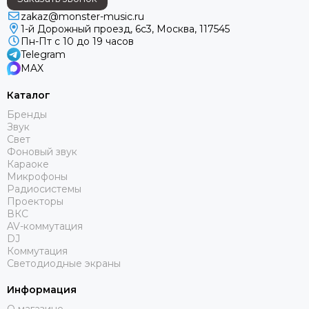
zakaz@monster-music.ru
1-й Дорожный проезд, 6с3, Москва, 117545
Пн-Пт с 10 до 19 часов
Telegram
MAX
Каталог
Бренды
Звук
Свет
Фоновый звук
Караоке
Микрофоны
Радиосистемы
Проекторы
ВКС
AV-коммутация
DJ
Коммутация
Светодиодные экраны
Информация