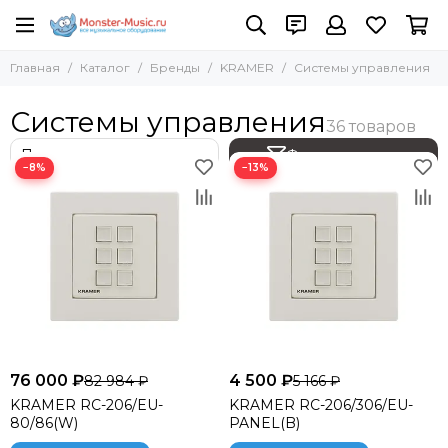
Бренды
KRAMER
Главная
Каталог
Бренды
KRAMER
Системы управления
Все товары
Все товары
Adam Hall
Усилители-раcпределители
Системы управления
AST
Системы управления
Absen
Матричные коммутаторы
Фильтр товаров
−8%
−13%
ACME
Коммутаторы
AKAI Pro
AKG
Allen Heath
Amate Audio
Amphenol
Anzhee
ANTARI
ARENA
76 000 ₽
4 500 ₽
82 984 ₽
5 166 ₽
ASTERA
KRAMER RC-206/EU-
KRAMER RC-206/306/EU-
Audac
80/86(W)
PANEL(B)
Audiocenter