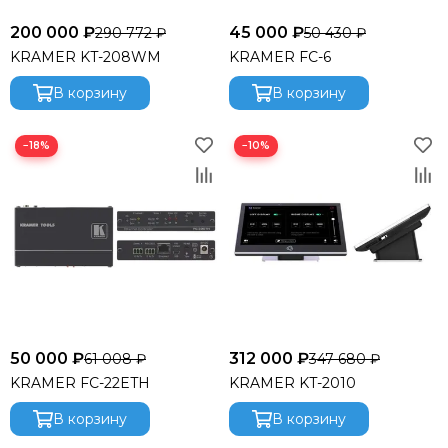
Funktion-One
200 000 ₽
45 000 ₽
290 772 ₽
50 430 ₽
Gator
KRAMER KT-208WM
KRAMER FC-6
Global Effects
HK Audio
В корзину
В корзину
I LIGHTING
INTREND
−18%
−10%
Invotone
Involight
JBL
K&M
KAWAI
KRAMER
Kauber
L Acoustics
Lab Gruppen
50 000 ₽
312 000 ₽
61 008 ₽
347 680 ₽
Le Mark
KRAMER FC-22ETH
KRAMER KT-2010
Lexicon
LightСraft
В корзину
В корзину
Lightlink