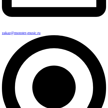
zakaz@monster-music.ru