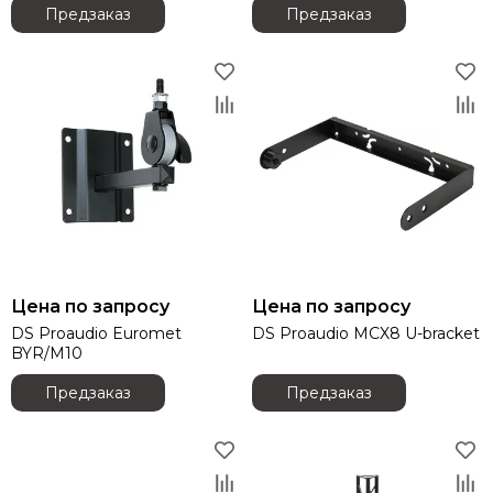
Предзаказ
Предзаказ
Audiorus
Audiophony
Avolites
Ayrton
Behringer
Beyerdynamic
Bristage
Chamsys
CHAUVET
Clay Paky
CODE
Цена по запросу
Цена по запросу
Color Imagination
DS Proaudio Euromet
DS Proaudio MCX8 U-bracket
Coreat
BYR/M10
Cordial
CRCBOX
Предзаказ
Предзаказ
Cree Led
Crown
CVGAUDIO