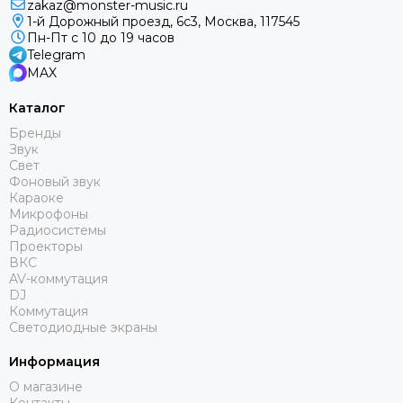
zakaz@monster-music.ru
SoundCraft
1-й Дорожный проезд, 6с3, Москва, 117545
STAGE4
Пн-Пт с 10 до 19 часов
StageLighting
Telegram
MAX
Studiomaster
SYNQ AUDIO
Каталог
S-Track
Бренды
TASCAM
Звук
TC electronic
Свет
Фоновый звук
Televic
Караоке
Tempo
Микрофоны
TESIRA (Biamp)
Радиосистемы
Проекторы
Turbosound
ВКС
Van den Hul
AV-коммутация
Vivitek
DJ
Коммутация
VOLTA
Светодиодные экраны
Yamaha
YESTECH
Информация
YODN
О магазине
Atom Akustik