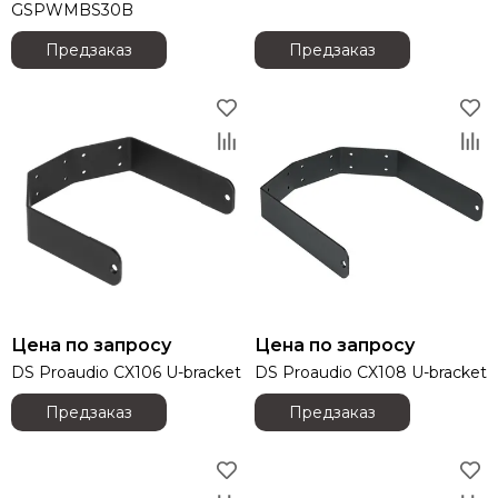
GSPWMBS30B
Light Sky
Light Union
Предзаказ
Предзаказ
Lift Craft
Look Solutions
Lumien
MACKIE
Magmatic FX
Martin
Midas
MiPro
NEXO
Neutrik
Neumann
Цена по запросу
Цена по запросу
OnStage
DS Proaudio CX106 U-bracket
DS Proaudio CX108 U-bracket
Obsidian
Предзаказ
Предзаказ
Pioneer
Philips
PowerSoft