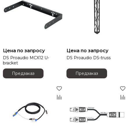
DAS AUDIO
dB Technologies
DBX
DIALighting
DieHard
DiGiCo
DS Proaudio
DJ POWER
Цена по запросу
Цена по запросу
Dynacord
DS Proaudio MCX12 U-
DS Proaudio DS-truss
bracket
ECO
Eighteen Sound
Предзаказ
Предзаказ
Evolution
ELECTRO-VOICE
Exell
FBT
FBW
FOCUSRITE
Fonestar
FINE ART