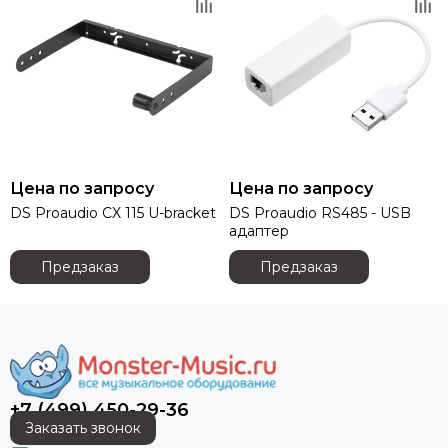
Presonus
Proel
PROLYTE
QSC
QUIK LOK
RCF
RFIntell
ROBE
Цена по запросу
Цена по запросу
Rockdale
DS Proaudio CX 115 U-bracket
DS Proaudio RS485 - USB
ROCKET
адаптер
Roland
Seetronic
Предзаказ
Предзаказ
SENNHEISER
Show
Showven
Shure
SILVER STAR
+7 (499) 450-29-36
SMOKE FACTORY
Заказать звонок
Solton