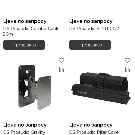
Funktion-One
Gator
Global Effects
Цена по запросу
Цена по запросу
HK Audio
DS Proaudio Combo-Cable
DS Proaudio SP111-00,2
I LIGHTING
2.5m
INTREND
Предзаказ
Предзаказ
Invotone
Involight
JBL
K&M
KAWAI
KRAMER
Kauber
L Acoustics
Lab Gruppen
Le Mark
Lexicon
Цена по запросу
Цена по запросу
LightСraft
DS Proaudio Gravity
DS Proaudio Pillar Cover
Lightlink