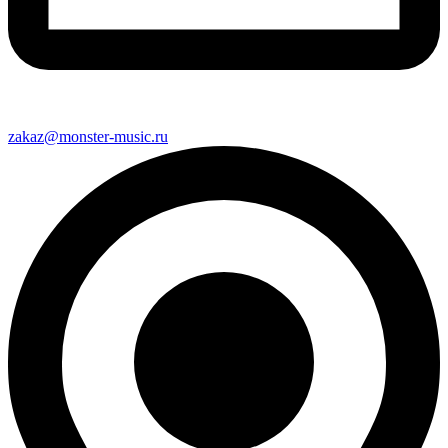
zakaz@monster-music.ru