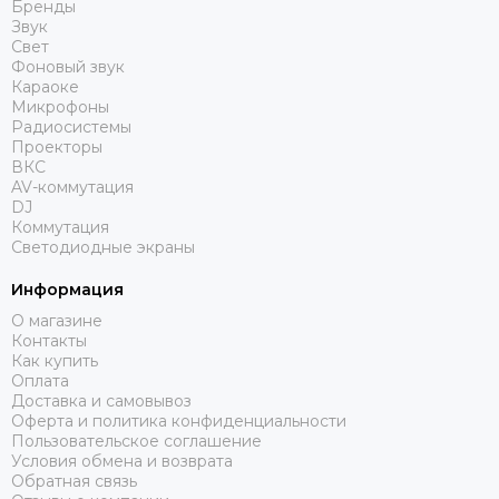
Бренды
Русскиий туман
Звук
Свет
Яrilo
Фоновый звук
NEVOD
Караоке
DSPPA
Микрофоны
Радиосистемы
FDB Audio
Проекторы
Wyrestorm
ВКС
RODE
AV-коммутация
DJ
DPA
Коммутация
Genelec
Светодиодные экраны
Canare
Ultimate Support
Информация
Montarbo
О магазине
Контакты
Как купить
Оплата
Доставка и самовывоз
Оферта и политика конфиденциальности
Пользовательское соглашение
Условия обмена и возврата
Обратная связь