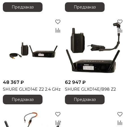
Light Sky
Предзаказ
Предзаказ
Light Union
Lift Craft
Look Solutions
Lumien
MACKIE
Magmatic FX
Martin
Midas
MiPro
NEXO
Neutrik
48 367 ₽
62 947 ₽
Neumann
SHURE GLXD14E Z2 2.4 GHz
SHURE GLXD14E/B98 Z2
OnStage
Предзаказ
Предзаказ
Obsidian
Pioneer
Philips
PowerSoft