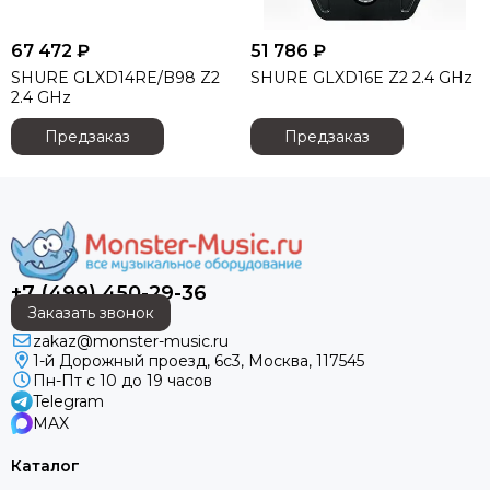
SoundCraft
STAGE4
67 472 ₽
51 786 ₽
StageLighting
SHURE GLXD14RE/B98 Z2
SHURE GLXD16E Z2 2.4 GHz
Studiomaster
2.4 GHz
SYNQ AUDIO
Предзаказ
Предзаказ
S-Track
TASCAM
TC electronic
Televic
Tempo
TESIRA (Biamp)
+7 (499) 450-29-36
Turbosound
Заказать звонок
Van den Hul
zakaz@monster-music.ru
Vivitek
1-й Дорожный проезд, 6с3, Москва, 117545
VOLTA
Пн-Пт с 10 до 19 часов
Telegram
Yamaha
MAX
YESTECH
YODN
Каталог
Atom Akustik