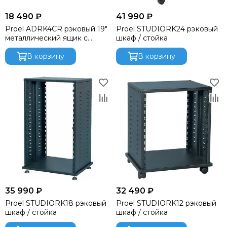
Funktion-One
18 490 ₽
41 990 ₽
Gator
Proel ADRK4CR рэковый 19"
Proel STUDIORK24 рэковый
Global Effects
металлический ящик с
шкаф / стойка
HK Audio
замком
I LIGHTING
В корзину
В корзину
INTREND
Invotone
Involight
JBL
K&M
KAWAI
KRAMER
Kauber
L Acoustics
Lab Gruppen
Le Mark
35 990 ₽
32 490 ₽
Lexicon
Proel STUDIORK18 рэковый
Proel STUDIORK12 рэковый
LightСraft
шкаф / стойка
шкаф / стойка
Lightlink