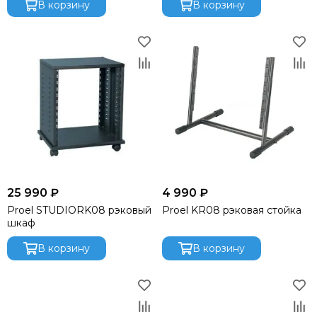
В корзину
В корзину
Light Sky
Light Union
Lift Craft
Look Solutions
Lumien
MACKIE
Magmatic FX
Martin
Midas
MiPro
NEXO
25 990 ₽
4 990 ₽
Neutrik
Proel STUDIORK08 рэковый
Proel KR08 рэковая стойка
Neumann
шкаф
OnStage
В корзину
В корзину
Obsidian
Pioneer
Philips
PowerSoft