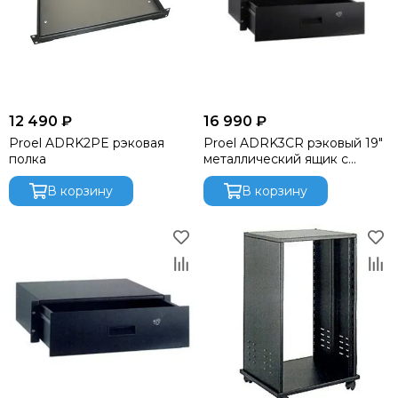
DAS AUDIO
dB Technologies
DBX
DIALighting
DieHard
DiGiCo
12 490 ₽
16 990 ₽
DS Proaudio
Proel ADRK2PE рэковая
Proel ADRK3CR рэковый 19"
DJ POWER
полка
металлический ящик с
Dynacord
замком
В корзину
В корзину
ECO
Eighteen Sound
Evolution
ELECTRO-VOICE
Exell
FBT
FBW
FOCUSRITE
Fonestar
FINE ART