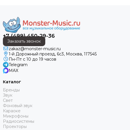
+7 (499) 450-29-36
Заказать звонок
zakaz@monster-music.ru
1-й Дорожный проезд, 6с3, Москва, 117545
Пн-Пт с 10 до 19 часов
Telegram
MAX
Каталог
Бренды
Звук
Свет
Фоновый звук
Караоке
Микрофоны
Радиосистемы
Проекторы