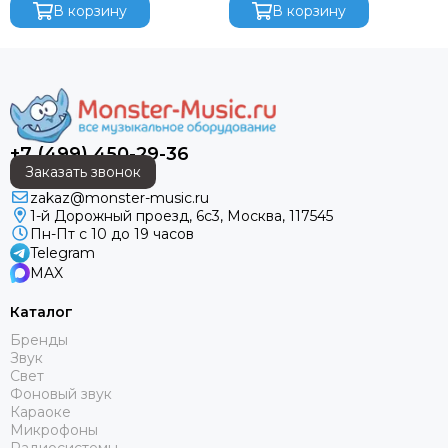
управления, 28 кнопок для
В корзину
помощи смартфона/
В корзину
Audiorus
управления (вкл/
планшета на базе опера
Audiophony
Avolites
Ayrton
Behringer
Beyerdynamic
+7 (499) 450-29-36
Bristage
Заказать звонок
Chamsys
zakaz@monster-music.ru
CHAUVET
1-й Дорожный проезд, 6с3, Москва, 117545
Clay Paky
Пн-Пт с 10 до 19 часов
Telegram
CODE
MAX
Color Imagination
Coreat
Каталог
Cordial
Бренды
CRCBOX
Звук
Свет
Cree Led
Фоновый звук
Crown
Караоке
CVGAUDIO
Микрофоны