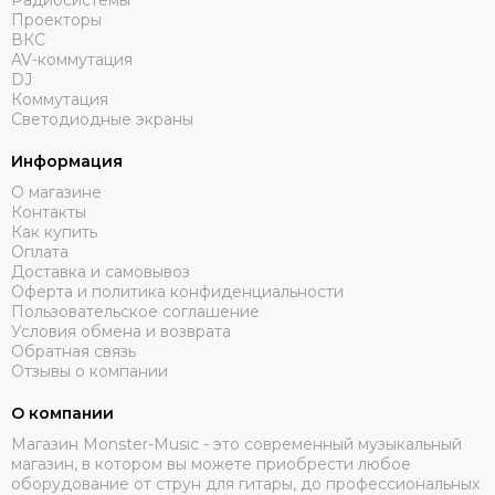
Радиосистемы
DAS AUDIO
Проекторы
dB Technologies
ВКС
DBX
AV-коммутация
DJ
DIALighting
Коммутация
DieHard
Светодиодные экраны
DiGiCo
Информация
DS Proaudio
DJ POWER
О магазине
Контакты
Dynacord
Как купить
ECO
Оплата
Eighteen Sound
Доставка и самовывоз
Оферта и политика конфиденциальности
Evolution
Пользовательское соглашение
ELECTRO-VOICE
Условия обмена и возврата
Exell
Обратная связь
Отзывы о компании
FBT
FBW
О компании
FOCUSRITE
Магазин Monster-Music - это современный музыкальный
Fonestar
магазин, в котором вы можете приобрести любое
FINE ART
оборудование от струн для гитары, до профессиональных