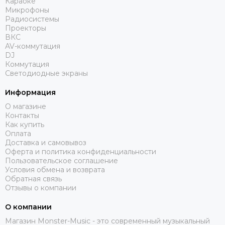
Караоке
DAS AUDIO
Микрофоны
dB Technologies
Радиосистемы
DBX
Проекторы
ВКС
DIALighting
AV-коммутация
DieHard
DJ
DiGiCo
Коммутация
Светодиодные экраны
DS Proaudio
DJ POWER
Информация
Dynacord
О магазине
ECO
Контакты
Eighteen Sound
Как купить
Оплата
Evolution
Доставка и самовывоз
ELECTRO-VOICE
Оферта и политика конфиденциальности
Exell
Пользовательское соглашение
Условия обмена и возврата
FBT
Обратная связь
FBW
Отзывы о компании
FOCUSRITE
Fonestar
О компании
FINE ART
Магазин Monster-Music - это современный музыкальный