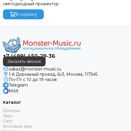
светодиодный прожектор
Audiorus
Audiophony
В корзину
Avolites
Ayrton
Behringer
Beyerdynamic
Bristage
Chamsys
+7 (499) 450-29-36
CHAUVET
Заказать звонок
Clay Paky
zakaz@monster-music.ru
1-й Дорожный проезд, 6с3, Москва, 117545
CODE
Пн-Пт с 10 до 19 часов
Color Imagination
Telegram
Coreat
MAX
Cordial
Каталог
CRCBOX
Бренды
Cree Led
Звук
Crown
Свет
CVGAUDIO
Фоновый звук