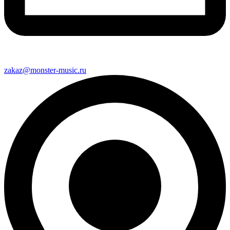
zakaz@monster-music.ru