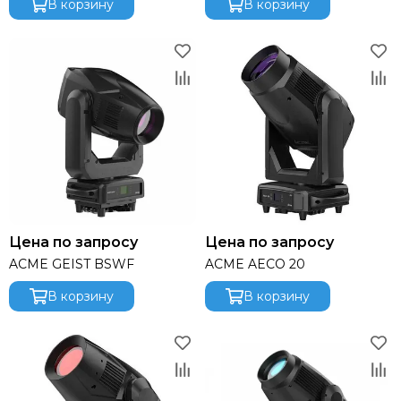
В корзину
В корзину
Light Sky
Light Union
Lift Craft
Look Solutions
Lumien
MACKIE
Magmatic FX
Martin
Midas
MiPro
NEXO
Цена по запросу
Цена по запросу
Neutrik
ACME GEIST BSWF
ACME AECO 20
Neumann
OnStage
В корзину
В корзину
Obsidian
Pioneer
Philips
PowerSoft