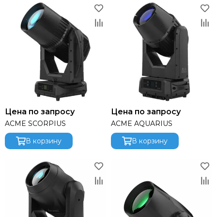
Русскиий туман
Яrilo
NEVOD
DSPPA
FDB Audio
Wyrestorm
RODE
DPA
Genelec
Цена по запросу
Цена по запросу
Canare
ACME SCORPIUS
ACME AQUARIUS
Ultimate Support
Montarbo
В корзину
В корзину