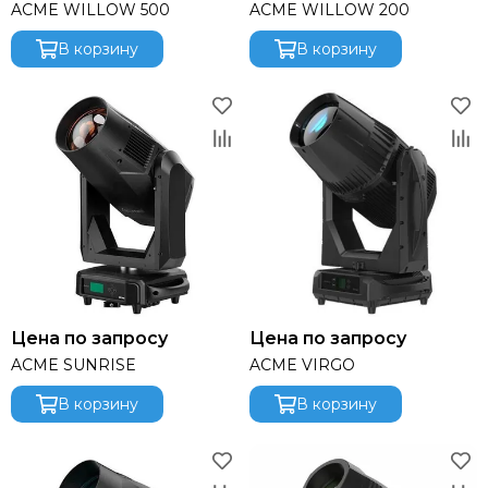
ACME WILLOW 500
ACME WILLOW 200
Audiorus
Audiophony
В корзину
В корзину
Avolites
Ayrton
Behringer
Beyerdynamic
Bristage
Chamsys
CHAUVET
Clay Paky
CODE
Color Imagination
Coreat
Цена по запросу
Цена по запросу
Cordial
ACME SUNRISE
ACME VIRGO
CRCBOX
В корзину
В корзину
Cree Led
Crown
CVGAUDIO