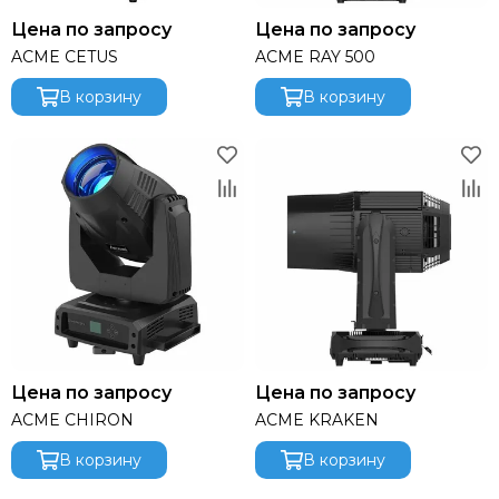
SoundCraft
Цена по запросу
Цена по запросу
STAGE4
ACME CETUS
ACME RAY 500
StageLighting
Studiomaster
В корзину
В корзину
SYNQ AUDIO
S-Track
TASCAM
TC electronic
Televic
Tempo
TESIRA (Biamp)
Turbosound
Van den Hul
Vivitek
VOLTA
Цена по запросу
Цена по запросу
Yamaha
ACME CHIRON
ACME KRAKEN
YESTECH
В корзину
В корзину
YODN
Atom Akustik