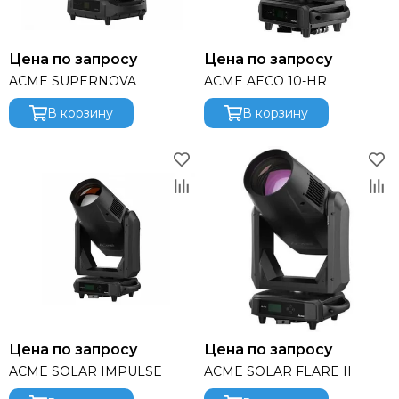
Funktion-One
Gator
Global Effects
Цена по запросу
Цена по запросу
HK Audio
ACME SUPERNOVA
ACME AECO 10-HR
I LIGHTING
В корзину
В корзину
INTREND
Invotone
Involight
JBL
K&M
KAWAI
KRAMER
Kauber
L Acoustics
Lab Gruppen
Le Mark
Цена по запросу
Цена по запросу
Lexicon
ACME SOLAR IMPULSE
ACME SOLAR FLARE II
LightСraft
Lightlink