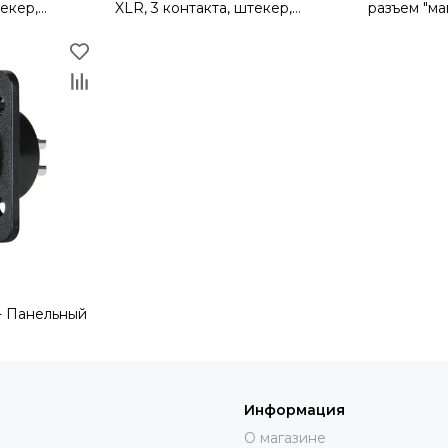
текер,
XLR, 3 контакта, штекер,
разъем "ма
тампованные
фланец D-типа, точеные
конт.,квад
ель
контакты, цвет - никель
из термопл
- Панельный
ец , корпус
ет черн
Информация
О магазине