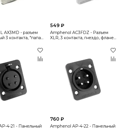
549 ₽
 AX3MD - разъем
Amphenol AC3FDZ - Разъем
"папа",
XLR, 3 контакта, гнездо, фланец
й.фланец, покрытие
D-типа, штампованные
 никел
контакты, цвет никель
760 ₽
AP-4-21 - Панельный
Amphenol AP-4-22 - Панельный