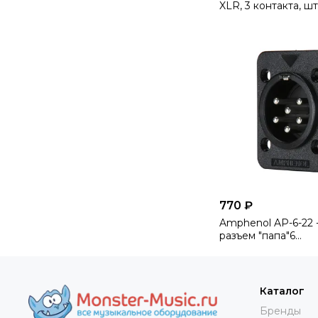
XLR, 3 контакта, ш
фланец D-типа, ш
контакты, цвет ник
770 ₽
Amphenol AP-6-22 
разъем "папа"6
конт.,квадрат.флан
из термопласт., цв
Каталог
Бренды