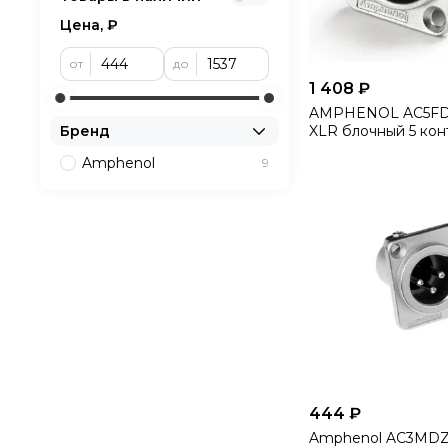
Цена, ₽
от
до
1 408 ₽
AMPHENOL AC5FDZ
XLR блочный 5 контактов,
Бренд
"мама", квадратный
Amphenol
9
покрытие контакто
444 ₽
Amphenol AC3MDZ 