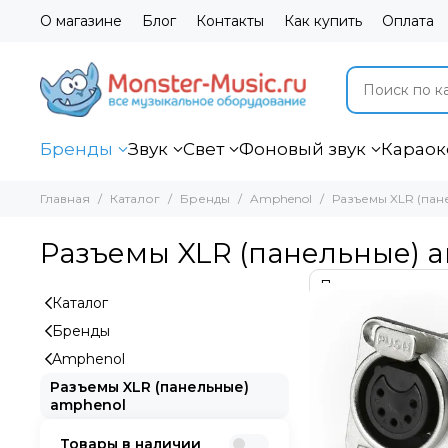
О магазине
Блог
Контакты
Как купить
Оплата
Бренды
Звук
Свет
Фоновый звук
Караок
Главная
Каталог
Бренды
Amphenol
Разъемы XLR (пан
Разъемы XLR (панельные) 
Каталог
Бренды
Amphenol
Разъемы XLR (панельные)
amphenol
Товары в наличии