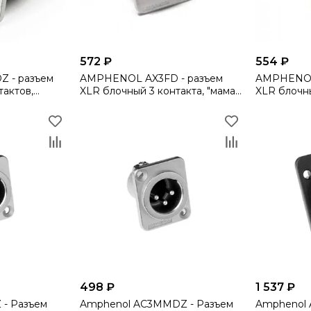
572 ₽
554 ₽
 - разъем
AMPHENOL AX3FD - разъем
AMPHENOL
XLR блочный 3 контакта, "мама",
XLR блочный 3 контакта, 
.фланец,
квадратный.фланец, покрытие
квадратны
в ник
контактов никел
контактов
498 ₽
1 537 ₽
- Разъем
Amphenol AC3MMDZ - Разъем
Amphenol 