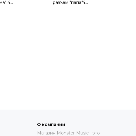
ма" 4
разъем "папа"4
рат.фланец , корпус
конт.,квадрат.фланец , корпус
аст., цвет черн
из термопласт., цвет черн
О компании
Магазин Monster-Music - это