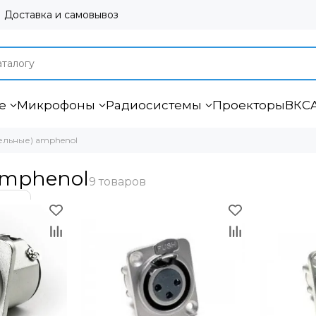
Доставка и самовывоз
е
Микрофоны
Радиосистемы
Проекторы
ВКС
ельные) amphenol
amphenol