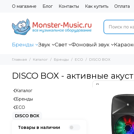
О магазине
Блог
Контакты
Как купить
Оплата
Бренды
Звук
Свет
Фоновый звук
Караок
Главная
Каталог
Бренды
ECO
DISCO BOX
DISCO BOX - активные акус
Каталог
Бренды
ECO
DISCO BOX
Товары в наличии