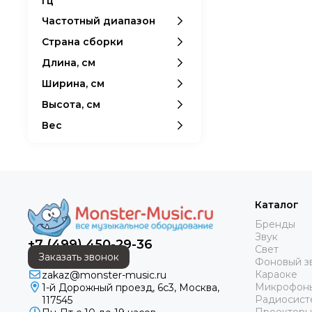
Гц
Частотный диапазон
Страна сборки
Длина, см
Ширина, см
Высота, см
Вес
Каталог
Бренды
Звук
+7 (499) 450-29-36
Свет
Заказать звонок
Фоновый з
Караоке
zakaz@monster-music.ru
Микрофон
1-й Дорожный проезд, 6с3, Москва,
Радиосист
117545