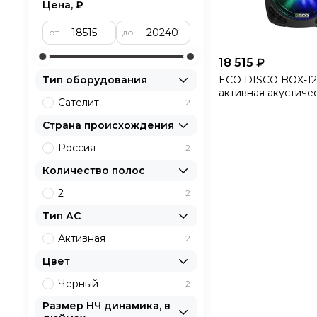
Цена, ₽
от
до
18 515 ₽
ECO DISCO BOX-12
Тип оборудования
активная акустичес
Сателит
2
динамик 12 дюймов
Страна происхождения
Россия
2
Количество полос
2
2
Тип АС
Активная
2
Цвет
Черный
2
Размер НЧ динамика, в