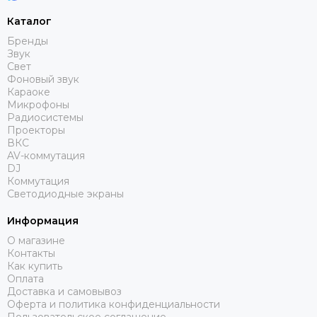
Audiorus
Каталог
Audiophony
Бренды
Avolites
Звук
Ayrton
Свет
Фоновый звук
Behringer
Караоке
Beyerdynamic
Микрофоны
Bristage
Радиосистемы
Проекторы
Chamsys
ВКС
CHAUVET
AV-коммутация
Clay Paky
DJ
Коммутация
CODE
Светодиодные экраны
Color Imagination
Coreat
Информация
Cordial
О магазине
CRCBOX
Контакты
Как купить
Cree Led
Оплата
Crown
Доставка и самовывоз
CVGAUDIO
Оферта и политика конфиденциальности