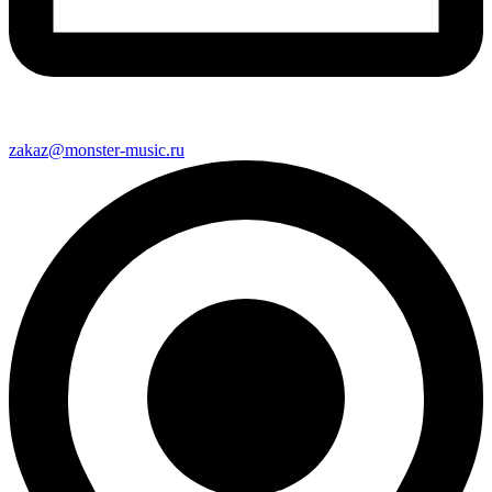
zakaz@monster-music.ru