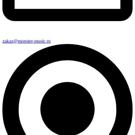
zakaz@monster-music.ru