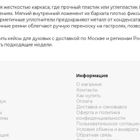
 жесткостью каркаса, где прочный пластик или углепластик 
ениях. Мягкий внутренний ложемент из бархата плотно фикс
Герметичные уплотнители предохраняют металл от конденсата
ные ремни облегчают ручную переноску на гастролях, позв
пить кейсы для духовых с доставкой по Москве и регионам Р
ь подходящие модели.
Информация
О магазине
Контакты
Как купить
вук
Оплата
Доставка и самовывоз
ы
Оферта и политика
емы
конфиденциальности
Пользовательское соглаше
Условия обмена и возврата
ация
Обратная связь