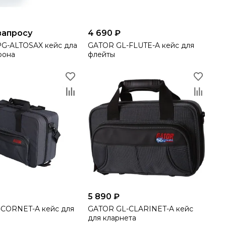
запросу
4 690 ₽
G-ALTOSAX кейс дла
GATOR GL-FLUTE-A кейс для
фона
флейты
5 890 ₽
CORNET-A кейс для
GATOR GL-CLARINET-A кейс
для кларнета