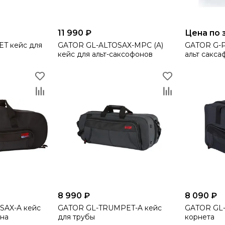
11 990 ₽
Цена по 
T кейс для
GATOR GL-ALTOSAX-MPC (A)
GATOR G-P
кейс для альт-саксофонов
альт сакса
8 990 ₽
8 090 ₽
SAX-A кейс
GATOR GL-TRUMPET-A кейс
GATOR GL-
она
для трубы
корнета