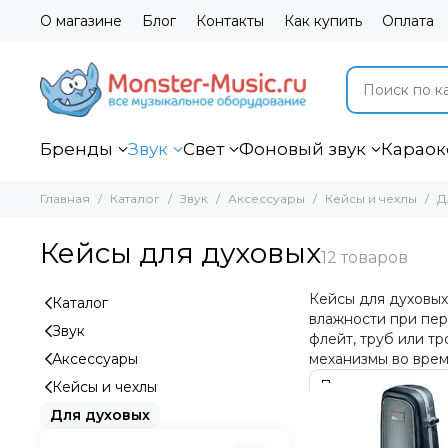
О магазине
Блог
Контакты
Как купить
Оплата
Бренды
Звук
Свет
Фоновый звук
Караок
Главная
Каталог
Звук
Аксессуары
Кейсы и чехлы
Д
Кейсы для духовых
Кейсы для духовы
Каталог
влажности при пер
Звук
флейт, труб или т
Аксессуары
механизмы во врем
Кейсы и чехлы
Для духовых