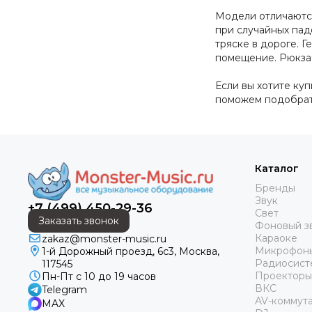
Модели отличаются
при случайных пад
тряске в дороге. 
помещение. Рюкзач
Если вы хотите ку
поможем подобрат
Каталог
Бренды
Звук
+7 (499) 450-29-36
Свет
Заказать звонок
Фоновый з
Караоке
zakaz@monster-music.ru
Микрофон
1-й Дорожный проезд, 6с3, Москва,
Радиосист
117545
Проекторы
Пн-Пт с 10 до 19 часов
ВКС
Telegram
AV-коммут
MAX