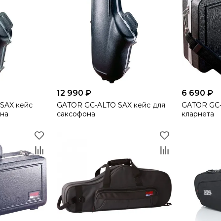
12 990 ₽
6 690 ₽
SAX кейс
GATOR GC-ALTO SAX кейс для
GATOR GC-
она
саксофона
кларнета