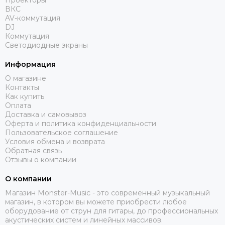
Проекторы
DAS AUDIO
ВКС
dB Technologies
AV-коммутация
DBX
DJ
Коммутация
DIALighting
Светодиодные экраны
DieHard
DiGiCo
Информация
DS Proaudio
О магазине
DJ POWER
Контакты
Как купить
Dynacord
Оплата
ECO
Доставка и самовывоз
Eighteen Sound
Оферта и политика конфиденциальности
Пользовательское соглашение
Evolution
Условия обмена и возврата
ELECTRO-VOICE
Обратная связь
Exell
Отзывы о компании
FBT
О компании
FBW
Магазин Monster-Music - это современный музыкальный
FOCUSRITE
магазин, в котором вы можете приобрести любое
Fonestar
оборудование от струн для гитары, до профессиональных
FINE ART
акустических систем и линейных массивов.