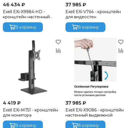
46 434 ₽
37 985 ₽
Light Sky
Exell EXi-X9984-HD -
Exell EXi-V764 - кронштейн
Light Union
кронштейн настенный
для видеостен
Lift Craft
выдвижной
Look Solutions
В корзину
В корзину
Lumien
MACKIE
Magmatic FX
Martin
Midas
MiPro
NEXO
Neutrik
Neumann
OnStage
Obsidian
4 419 ₽
37 985 ₽
Pioneer
Exell EXi-MT51 - кронштейн
Exell EXi-X9086 - кронштейн
Philips
для монитора
настенный выдвижной
PowerSoft
В корзину
В корзину