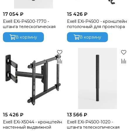
Русскиий туман
Яrilo
17 054 ₽
15 426 ₽
NEVOD
Exell EXi-P4500-1770 -
Exell EXi-P4500 - кронштейн
DSPPA
штанга телескопическая
потолочный для проектора
FDB Audio
В корзину
В корзину
Wyrestorm
RODE
DPA
Genelec
Canare
Ultimate Support
Montarbo
15 426 ₽
13 566 ₽
Exell EXi-X5044 - кронштейн
Exell EXi-P4500-1020 -
настенный выдвижной
штанга телескопическая