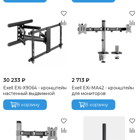
Presonus
Proel
PROLYTE
QSC
QUIK LOK
RCF
RFIntell
ROBE
Rockdale
ROCKET
Roland
30 233 ₽
2 713 ₽
Seetronic
Exell EXi-X9064 - кронштейн
Exell EXi-MA42 - кронштейн
SENNHEISER
настенный выдвижной
для мониторов
Show
В корзину
В корзину
Showven
Shure
SILVER STAR
SMOKE FACTORY
Solton