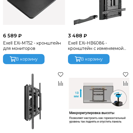
Funktion-One
Gator
Global Effects
HK Audio
I LIGHTING
6 589 ₽
3 488 ₽
INTREND
Exell EXi-MT52 - кронштейн
Exell EXi-HB6086 -
Invotone
для мониторов
кронштейн с изменяемой
Involight
высотой
В корзину
В корзину
JBL
K&M
KAWAI
KRAMER
Kauber
L Acoustics
Lab Gruppen
Le Mark
Lexicon
LightСraft
Lightlink