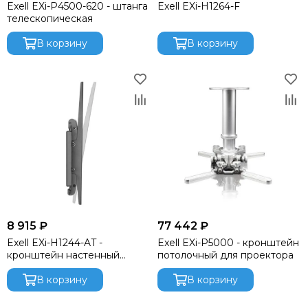
Exell EXi-P4500-620 - штанга
Exell EXi-H1264-F
Audiorus
телескопическая
Audiophony
В корзину
В корзину
Avolites
Ayrton
Behringer
Beyerdynamic
Bristage
Chamsys
CHAUVET
Clay Paky
CODE
Color Imagination
Coreat
8 915 ₽
77 442 ₽
Cordial
Exell EXi-H1244-AT -
Exell EXi-P5000 - кронштейн
CRCBOX
кронштейн настенный
потолочный для проектора
Cree Led
наклонный
Crown
В корзину
В корзину
CVGAUDIO