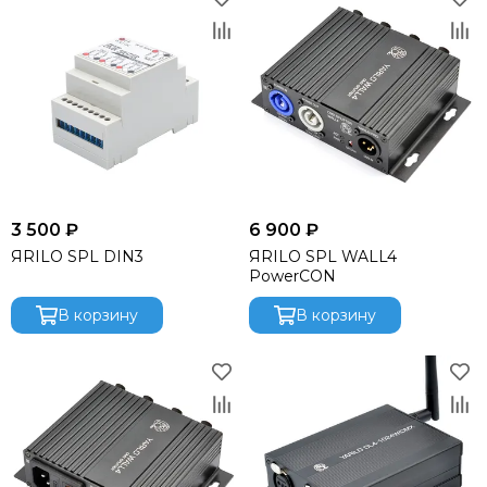
Funktion-One
Gator
Global Effects
HK Audio
I LIGHTING
INTREND
Invotone
Involight
JBL
3 500 ₽
6 900 ₽
K&M
ЯRILO SPL DIN3
ЯRILO SPL WALL4
KAWAI
PowerCON
KRAMER
В корзину
В корзину
Kauber
L Acoustics
Lab Gruppen
Le Mark
Lexicon
LightСraft
Lightlink