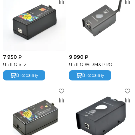
SoundCraft
STAGE4
StageLighting
Studiomaster
SYNQ AUDIO
S-Track
TASCAM
TC electronic
7 950 ₽
9 990 ₽
Televic
ЯRILO SL2
ЯRILO WiDMX PRO
Tempo
TESIRA (Biamp)
В корзину
В корзину
Turbosound
Van den Hul
Vivitek
VOLTA
Yamaha
YESTECH
YODN
Atom Akustik