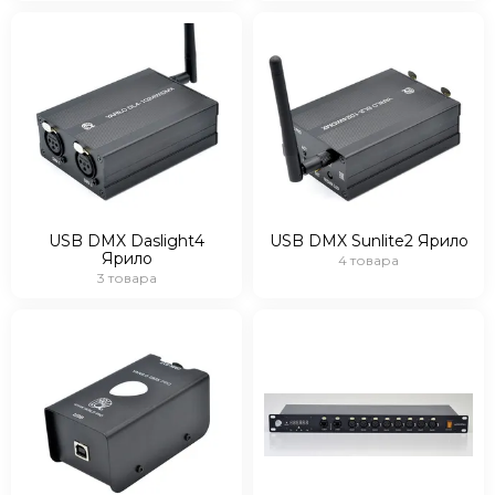
Audiorus
Audiophony
Avolites
Ayrton
Behringer
Beyerdynamic
Bristage
Chamsys
CHAUVET
USB DMX Daslight4
USB DMX Sunlite2 Ярило
Clay Paky
Ярило
4 товара
3 товара
CODE
Color Imagination
Coreat
Cordial
CRCBOX
Cree Led
Crown
CVGAUDIO