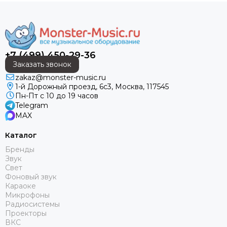
+7 (499) 450-29-36
Заказать звонок
zakaz@monster-music.ru
1-й Дорожный проезд, 6с3, Москва, 117545
Пн-Пт с 10 до 19 часов
Telegram
MAX
Каталог
Бренды
Звук
Свет
Фоновый звук
Караоке
Микрофоны
Радиосистемы
Проекторы
ВКС