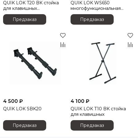
QUIK LOK T20 BK стойка
QUIK LOK WS650
Audiorus
для клавишных
многофункциональная
Audiophony
инструментов
стойка
Предзаказ
Предзаказ
Avolites
Ayrton
Behringer
Beyerdynamic
Bristage
Chamsys
CHAUVET
Clay Paky
CODE
Color Imagination
Coreat
4 500 ₽
4 100 ₽
Cordial
QUIK LOK SBK20
QUIK LOK T10 BK стойка
CRCBOX
для клавишных
Cree Led
Crown
Предзаказ
Предзаказ
CVGAUDIO