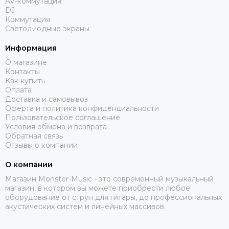
AV-коммутация
Funktion-One
DJ
Gator
Коммутация
Светодиодные экраны
Global Effects
HK Audio
Информация
I LIGHTING
О магазине
INTREND
Контакты
Invotone
Как купить
Оплата
Involight
Доставка и самовывоз
JBL
Оферта и политика конфиденциальности
K&M
Пользовательское соглашение
Условия обмена и возврата
KAWAI
Обратная связь
KRAMER
Отзывы о компании
Kauber
О компании
L Acoustics
Lab Gruppen
Магазин Monster-Music - это современный музыкальный
магазин, в котором вы можете приобрести любое
Le Mark
оборудование от струн для гитары, до профессиональных
Lexicon
акустических систем и линейных массивов.
LightСraft
Lightlink