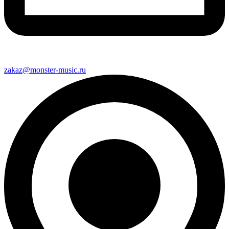
zakaz@monster-music.ru