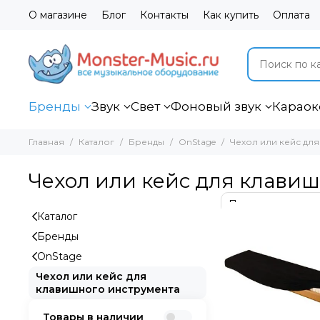
О магазине
Блог
Контакты
Как купить
Оплата
Бренды
Звук
Свет
Фоновый звук
Караок
Главная
Каталог
Бренды
OnStage
Чехол или кейс дл
Чехол или кейс для клави
Каталог
Бренды
OnStage
Чехол или кейс для
клавишного инструмента
Товары в наличии