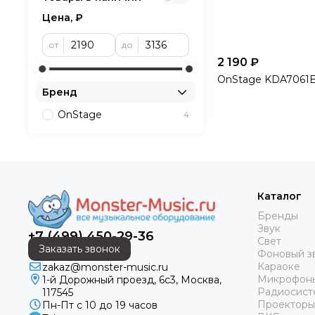
Цена, ₽
от
до
2 190 ₽
OnStage KDA7061
Бренд
OnStage
4
Каталог
Бренды
Звук
+7 (499) 450-29-36
Свет
Заказать звонок
Фоновый з
Караоке
zakaz@monster-music.ru
Микрофон
1-й Дорожный проезд, 6с3, Москва,
Радиосист
117545
Проекторы
Пн-Пт с 10 до 19 часов