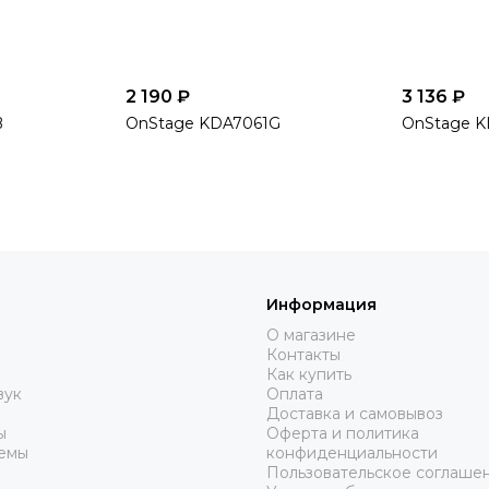
2 190 ₽
3 136 ₽
B
OnStage KDA7061G
OnStage 
Информация
О магазине
Контакты
Как купить
вук
Оплата
Доставка и самовывоз
ы
Оферта и политика
емы
конфиденциальности
Пользовательское соглаше