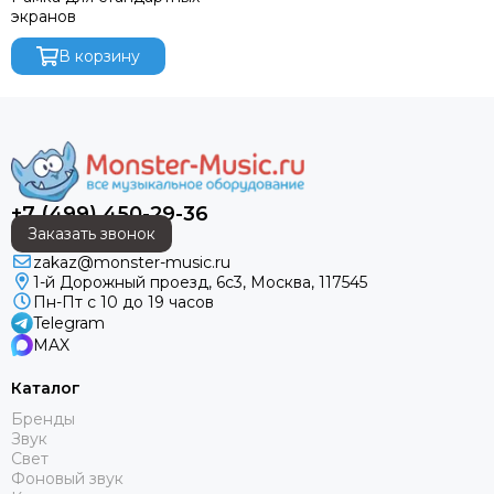
DAS AUDIO
экранов
dB Technologies
DBX
В корзину
DIALighting
DieHard
DiGiCo
DS Proaudio
DJ POWER
+7 (499) 450-29-36
Dynacord
Заказать звонок
ECO
zakaz@monster-music.ru
Eighteen Sound
1-й Дорожный проезд, 6с3, Москва, 117545
Evolution
Пн-Пт с 10 до 19 часов
ELECTRO-VOICE
Telegram
MAX
Exell
FBT
Каталог
FBW
Бренды
FOCUSRITE
Звук
Fonestar
Свет
Фоновый звук
FINE ART