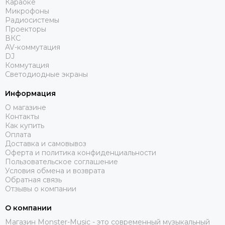
Караоке
Funktion-One
Микрофоны
Gator
Радиосистемы
Проекторы
Global Effects
ВКС
HK Audio
AV-коммутация
I LIGHTING
DJ
Коммутация
INTREND
Светодиодные экраны
Invotone
Involight
Информация
JBL
О магазине
K&M
Контакты
Как купить
KAWAI
Оплата
KRAMER
Доставка и самовывоз
Kauber
Оферта и политика конфиденциальности
Пользовательское соглашение
L Acoustics
Условия обмена и возврата
Lab Gruppen
Обратная связь
Le Mark
Отзывы о компании
Lexicon
О компании
LightСraft
Магазин Monster-Music - это современный музыкальный
Lightlink