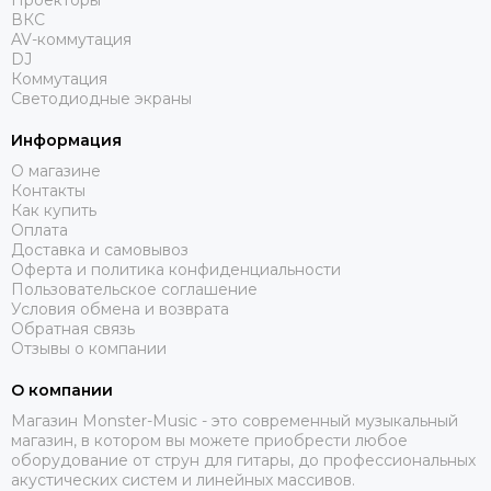
Проекторы
DAS AUDIO
ВКС
dB Technologies
AV-коммутация
DBX
DJ
Коммутация
DIALighting
Светодиодные экраны
DieHard
DiGiCo
Информация
DS Proaudio
О магазине
DJ POWER
Контакты
Как купить
Dynacord
Оплата
ECO
Доставка и самовывоз
Eighteen Sound
Оферта и политика конфиденциальности
Пользовательское соглашение
Evolution
Условия обмена и возврата
ELECTRO-VOICE
Обратная связь
Exell
Отзывы о компании
FBT
О компании
FBW
Магазин Monster-Music - это современный музыкальный
FOCUSRITE
магазин, в котором вы можете приобрести любое
Fonestar
оборудование от струн для гитары, до профессиональных
FINE ART
акустических систем и линейных массивов.