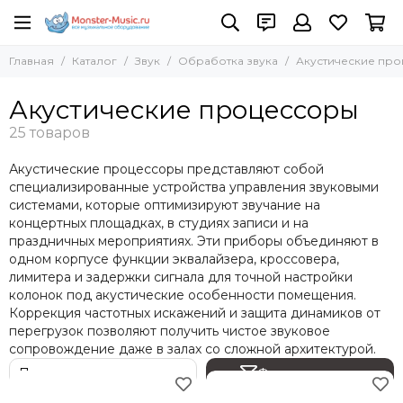
Звук
Обработка звука
Главная
Каталог
Звук
Обработка звука
Акустические пр
Все товары
Все товары
Акустические системы
Динамическая обработка
Акустические процессоры
Усилители мощности
Процессоры эффектов
Комплекты звукового оборудования
Цифровые процессоры
Микшерные пульты
Акустические процессоры
Акустические процессоры представляют собой
Сценические мониторы
Кроссоверы
специализированные устройства управления звуковыми
Обработка звука
Контроллеры
системами, которые оптимизируют звучание на
концертных площадках, в студиях записи и на
Эквалайзеры
Аксессуары
праздничных мероприятиях. Эти приборы объединяют в
Микрофонные предусилители
Наушники и гарнитуры
одном корпусе функции эквалайзера, кроссовера,
Подавители
лимитера и задержки сигнала для точной настройки
колонок под акустические особенности помещения.
Коррекция частотных искажений и защита динамиков от
перегрузок позволяют получить чистое звуковое
сопровождение даже в залах со сложной архитектурой.
Фильтр товаров