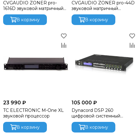
CVGAUDIO ZONER pro-
CVGAUDIO ZONER pro-44D
1616D звуковой матричный
звуковой матричный
инсталляционный DSP
инсталляционный DSP
процессор
В корзину
процессор
В корзину
23 990 ₽
105 000 ₽
TC ELECTRONIC M-One XL
Dynacord DSP 260
звуковой процессор
цифровой системный
процессор
В корзину
В корзину