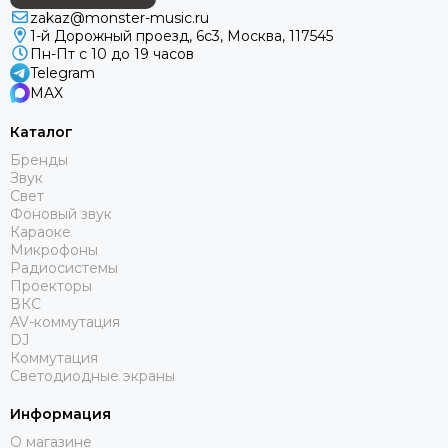
zakaz@monster-music.ru
1-й Дорожный проезд, 6с3, Москва, 117545
Пн-Пт с 10 до 19 часов
Telegram
MAX
Каталог
Бренды
Звук
Свет
Фоновый звук
Караоке
Микрофоны
Радиосистемы
Проекторы
ВКС
AV-коммутация
DJ
Коммутация
Светодиодные экраны
Информация
О магазине