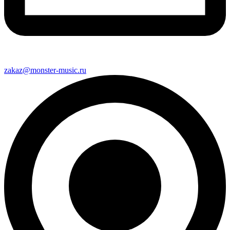
zakaz@monster-music.ru