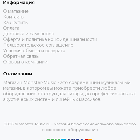
DAS AUDIO
Информация
dB Technologies
О магазине
DBX
Контакты
Как купить
DIALighting
Оплата
DieHard
Доставка и самовывоз
DiGiCo
Оферта и политика конфиденциальности
Пользовательское соглашение
DS Proaudio
Условия обмена и возврата
DJ POWER
Обратная связь
Dynacord
Отзывы о компании
ECO
О компании
Eighteen Sound
Магазин Monster-Music - это современный музыкальный
Evolution
магазин, в котором вы можете приобрести любое
ELECTRO-VOICE
оборудование от струн для гитары, до профессиональных
Exell
акустических систем и линейных массивов.
FBT
FBW
FOCUSRITE
2026 © Monster-Music.ru - магазин профессионального звукового
Fonestar
и светового оборудования
FINE ART