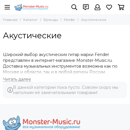
Бренды
Главная
Каталог
Бренды
Fender
Акустические
Все товары
Adam Hall
Акустические
AST
Absen
ACME
Широкий выбор акустических гитар марки Fender
AKAI Pro
представлен в интернет-магазине Monster-Music.ru.
AKG
Доставка музыкальных инструментов возможна как по
Москве и области, так и в любой регион России.
Allen Heath
Amate Audio
Марка «Фендер» известна музыкантам всего мира. Она
Amphenol
В данной категории пока пусто. Совсем скоро мы
славится акустическими гитарами с превосходным
наполним её замечательными товарами!
Anzhee
сбалансированным звучанием и доступной ценой.
ANTARI
Инструменты могут использоваться как для обучения
игре, так и в профессиональных целях. Они хорошо
ARENA
держат строй и подходят для исполнения произведений
ASTERA
в стиле фолк, блюз и альтернатива. В линейке акустики
Audac
Fender представлены классические гитары и укулеле, в
Audiocenter