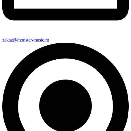
zakaz@monster-music.ru