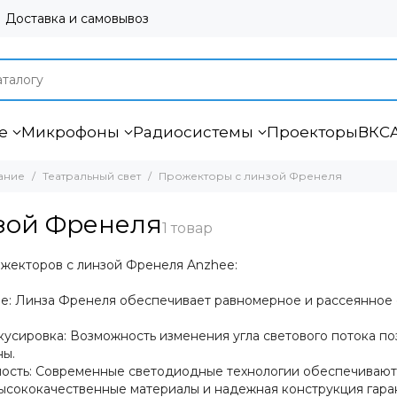
Доставка и самовывоз
е
Микрофоны
Радиосистемы
Проекторы
ВКС
ание
Театральный свет
Прожекторы с линзой Френеля
нзой Френеля
жекторов с линзой Френеля Anzhee:
е: Линза Френеля обеспечивает равномерное и рассеянное 
кусировка: Возможность изменения угла светового потока по
ны.
ость: Современные светодиодные технологии обеспечивают
Высококачественные материалы и надежная конструкция гара