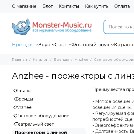
О магазине
Блог
Контакты
Как купить
Оплата
Бренды
Звук
Свет
Фоновый звук
Караок
Главная
Каталог
Бренды
Anzhee
Световое оборудов
Anzhee - прожекторы с ли
Преимущества про
Каталог
Бренды
- Мягкое освещени
Anzhee
освещения сцены.
- Регулируемая фо
Световое оборудование
потребностей сце
Театральный свет
- Энергоэффективн
- Долговечность: 
Прожекторы с линзой